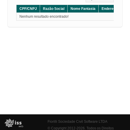
CPF/CNPJ
Razão Social
Nome Fantasia
Endereço
CE
Nenhum resultado encontrado!
Fiorilli Sociedade Civil Software LTDA
© Copyright 2012-2026. Todos os Direitos