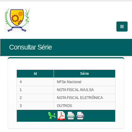
Consultar Série
Id
Série
Id
Série
4
NFSe Nacional
1
NOTA FISCAL AVULSA
2
NOTA FISCAL ELETRÔNICA
3
OUTROS