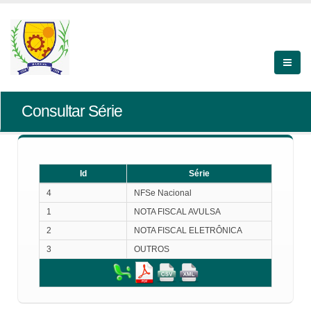
Consultar Série
Id
Série
Id
Série
4
NFSe Nacional
1
NOTA FISCAL AVULSA
2
NOTA FISCAL ELETRÔNICA
3
OUTROS