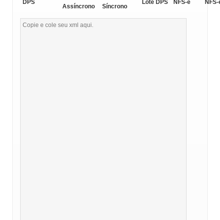
DPS
Lote DPS
NFS-e
NFS-
Assíncrono
Síncrono