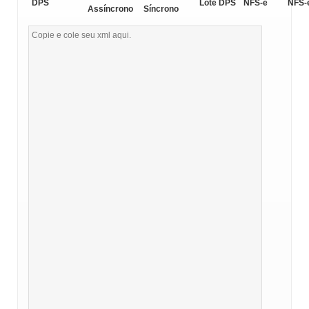
DPS
Lote DPS
NFS-e
NFS-
Assíncrono
Síncrono