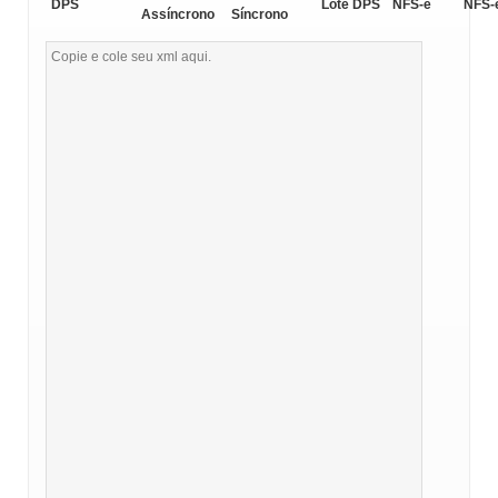
DPS
Lote DPS
NFS-e
NFS-
Assíncrono
Síncrono