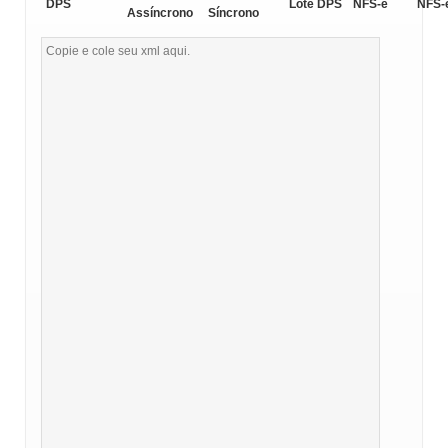
DPS
Lote DPS
NFS-e
NFS-
Assíncrono
Síncrono